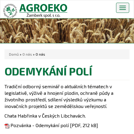
Togg
navig
Domů
»
O nás
» O nás
ODEMYKÁNÍ POLÍ
Tradiční odborný seminář o aktuálních tématech v
legislativě, výživě a hnojení plodin, ochraně půdy a
životního prostředí, sdílení výsledků výzkumu a
inovačních projektů se zemědělskou veřejností.
Chata Habřinka v Českých Libchavách.
Pozvánka - Odemykání polí [PDF, 212 kB]