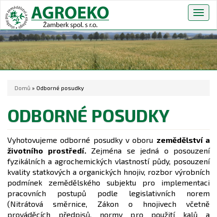
Togg
navig
Domů
» Odborné posudky
ODBORNÉ POSUDKY
Vyhotovujeme odborné posudky v oboru
zemědělství a
životního prostředí.
Zejména se jedná o posouzení
fyzikálních a agrochemických vlastností půdy, posouzení
kvality statkových a organických hnojiv, rozbor výrobních
podmínek zemědělského subjektu pro implementaci
pracovních postupů podle legislativních norem
(Nitrátová směrnice, Zákon o hnojivech včetně
prováděcích předpisů, normy pro použití kalů a