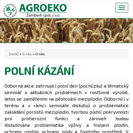
Togg
navig
Domů
»
O nás
» O nás
POLNÍ KÁZÁNÍ
Odborná akce zahrnující polní den (pochůzku) a tématický
seminář o aktuálních problémech v rostlinné výrobě,
letos se zaměřením na pěstování meziplodin. Odborníci v
terénu a v rámci semináře diskutují o problematice
zakládání porostů meziplodin, tvorbou půdní pokryvnosti
pro protierozní funkci a zároveň budou
diskutována problematika výživy a hnojení plodin,
ochrany rostlin, ochrany půdy a životního prostředí. V